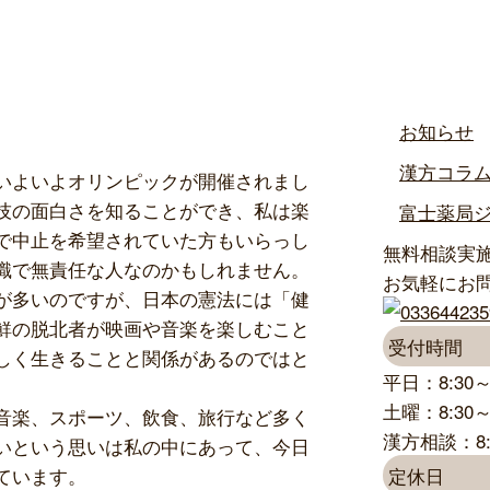
カテゴリー
お知らせ
漢方コラ
いよいよオリンピックが開催されまし
技の面白さを知ることができ、私は楽
富士薬局
で中止を希望されていた方もいらっし
無料相談実
識で無責任な人なのかもしれません。
お気軽にお
が多いのですが、日本の憲法には「健
鮮の脱北者が映画や音楽を楽しむこと
受付時間
しく生きることと関係があるのではと
平日：8:30～1
土曜：8:30～1
音楽、スポーツ、飲食、旅行など多く
漢方相談：8:3
いという思いは私の中にあって、今日
ています。
定休日