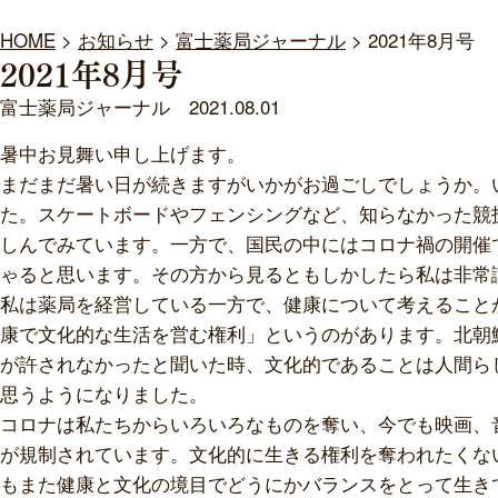
HOME
>
お知らせ
>
富士薬局ジャーナル
>
2021年8月号
2021年8月号
富士薬局ジャーナル
2021.08.01
暑中お見舞い申し上げます。
まだまだ暑い日が続きますがいかがお過ごしでしょうか。
た。スケートボードやフェンシングなど、知らなかった競
しんでみています。一方で、国民の中にはコロナ禍の開催
ゃると思います。その方から見るともしかしたら私は非常
私は薬局を経営している一方で、健康について考えること
康で文化的な生活を営む権利」というのがあります。北朝
が許されなかったと聞いた時、文化的であることは人間ら
思うようになりました。
コロナは私たちからいろいろなものを奪い、今でも映画、
が規制されています。文化的に生きる権利を奪われたくな
もまた健康と文化の境目でどうにかバランスをとって生き