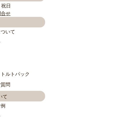
・祝日
について
介
レトルトパック
ご質問
いて
方例
介