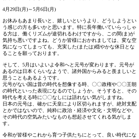
4月29日(月)～5月6日(月)
お休みもあまり長いと、嬉しいというより、どうしようとい
う感じの方も多いかと思います。特に長年働いていらっしゃ
る方は、働くリズムが途切れるわけですから、この間(ま)が
気持ち悪いですよね。どうか皆様におかれましては、変な空
気になってしまっても、充実した(または)穏やかな休日とな
ることを願っております。
そして、5月はいよいよ令和へと元号が変わります。元号が
あるのは日本くらいなようで、諸外国からみると羨ましいと
思うこともあるようです。
元号がない国は昔の時代を想像する時、〇〇政権や〇〇王朝
の時代といった表現になるのでしょうか。そうすると、その
時代を考える時に〇〇なしには語れない気がしますね。
日本の元号は、確かに天皇により区切られますが、絶対支配
とかではないので、純粋に政治・経済や文化・文明などや、
その時代の空気みたいなものも想起させてくれる気がしま
す。
令和が皆様やこれから育つ子供たちにとって、良い時代にな